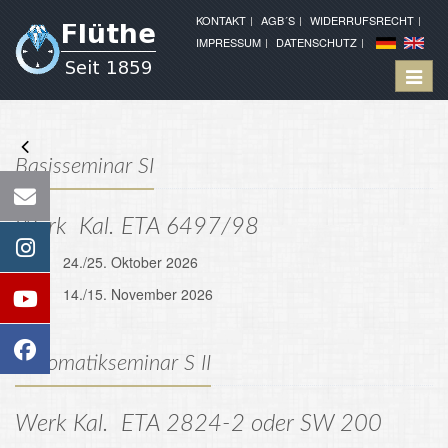
KONTAKT
AGB´S
WIDERRUFSRECHT
IMPRESSUM
DATENSCHUTZ
Toggle
Basisseminar SI
Werk Kal. ETA 6497/98
24./25. Oktober 2026
14./15. November 2026
Automatikseminar S II
Werk Kal. ETA 2824-2 oder SW 200