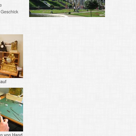
e
 Geschick
lauf
en von Hand