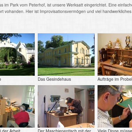
im Park vom Peterhof, ist unsere Werksatt eingerichtet. Eine einfach
t vohanden. Hier ist Improvisationsvermögen und viel handwerkliches
e
Das Gesindehaus
Aufträge im Probe
 der Arbeit
Der Maschienentisch mit der
Viele Dinge müss